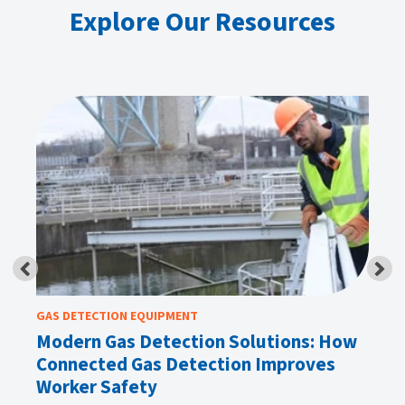
Explore Our Resources
GAS DETECTION EQUIPMENT
GA
Modern Gas Detection Solutions: How
Wh
Connected Gas Detection Improves
H
Worker Safety
Ke