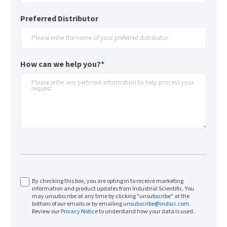
Preferred Distributor
How can we help you?
*
By checking this box, you are opting in to receive marketing
information and product updates from Industrial Scientific. You
may unsubscribe at any time by clicking "unsubscribe" at the
bottom of our emails or by emailing
unsubscribe@indsci.com
.
Review our
Privacy Notice
to understand how your data is used.