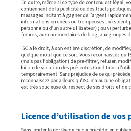
En outre, même si ce type de contenu est légal, vo
contiennent de la publicité ou des tracts politiqu
messages incitant à gagner de l’argent rapidement
informations erronées ou trompeuses ; iv) soient
personne ou d’un autre utilisateur) ; ou v) pertur
forums, aux commentaires de blog, aux groupes de
ISC a le droit, à son entière discrétion, de modifie
quelque motif que ce soit. Vous reconnaissez qu’ISC
(mais pas l’obligation) de pré-filtrer, refuser, mod
loi ou de violation des présentes Conditions d’util
temporairement. Sans préjudice de ce qui précède,
reconnaissez par ailleurs qu’ISC n’a aucune obligati
est très soucieuse du respect de ses droits et de c
Licence d’utilisation de vos 
Sans limiter la portée de ce qui précède, en publi