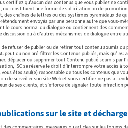
us certifiez qu’aucun des contenus que vous publiez ne conti
es, ou constituent une forme de sollicitation ou de promotion
, des chaînes de lettres ou des systèmes pyramidaux de quelq
 prétendument envoyés par une personne autre que vous-même
bent le cours normal du dialogue ou contiennent des commenta
 discussion ou à d’autres mécanismes de dialogue entre util
r, de refuser de publier ou de retirer tout contenu soumis ou 
 peut ou non pré-filtrer les Contenus publiés, mais qu’ISC a,
ifier, déplacer ou supprimer tout Contenu publié soumis par l’
isation, ISC se réserve le droit d’interrompre votre accès à t
 vous êtes seul(e) responsable de tous les contenus que vou
on de surveiller son site Web et vous certifiez ne pas attendre
eux de ses clients, et s’efforce de signaler toute infraction
publications sur le site et décharg
ant des commentaires, messages ou articles sur les forums de 