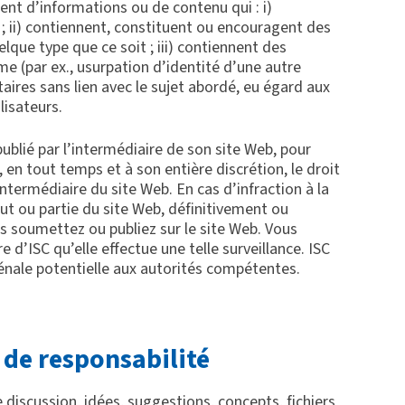
ent d’informations ou de contenu qui : i)
 ; ii) contiennent, constituent ou encouragent des
ue type que ce soit ; iii) contiennent des
 (par ex., usurpation d’identité d’une autre
ires sans lien avec le sujet abordé, eu égard aux
isateurs.
publié par l’intermédiaire de son site Web, pour
 en tout temps et à son entière discrétion, le droit
intermédiaire du site Web. En cas d’infraction à la
out ou partie du site Web, définitivement ou
s soumettez ou publiez sur le site Web. Vous
 d’ISC qu’elle effectue une telle surveillance. ISC
 pénale potentielle aux autorités compétentes.
e de responsabilité
discussion, idées, suggestions, concepts, fichiers