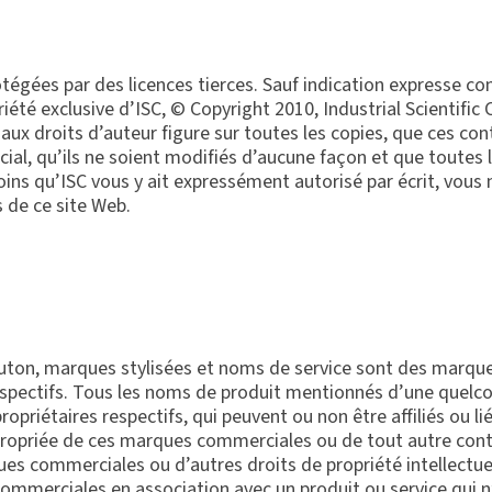
tégées par des licences tierces. Sauf indication expresse co
priété exclusive d’ISC, © Copyright 2010, Industrial Scientific
aux droits d’auteur figure sur toutes les copies, que ces con
al, qu’ils ne soient modifiés d’aucune façon et que toutes le
oins qu’ISC vous y ait expressément autorisé par écrit, vous
s de ce site Web.
outon, marques stylisées et noms de service sont des marq
s respectifs. Tous les noms de produit mentionnés d’une que
opriétaires respectifs, qui peuvent ou non être affiliés ou lié
ppropriée de ces marques commerciales ou de tout autre cont
rques commerciales ou d’autres droits de propriété intellectue
merciales en association avec un produit ou service qui n’es