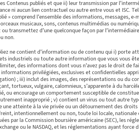
les Contenus publiés et que ii) leur transmission par l’inter
nce ni aucun lien contractuel ou autre entre vous et ISC. Tell
ublié » comprend l’ensemble des informations, messages, e-ma
s, morceaux musicaux, sons, contenus multimédias ou numérique
ou transmettez d’une quelconque façon par l’intermédiaire 
ou non.
iez ne contient d’information ou de contenu qui i) porte att
crets industriels ou toute autre information que vous vous êt
limiter, des informations dont vous n’avez pas le droit de fai
s informations privilégiées, exclusives et confidentielles app
gation) ; iii) inclut des images, des représentations ou du co
çant, tortueux, vulgaire, calomnieux, s’apparente à du harcèle
é, ou encourage un comportement susceptible de constituer 
t autrement inapproprié ; v) contient un virus ou tout autre 
ue une atteinte à la vie privée ou un détournement des droit
nfreint, intentionnellement ou non, toute loi locale, nationale
guées par la Commission boursière américaine (SEC), les régl
xchange ou le NASDAQ, et les réglementations ayant force de