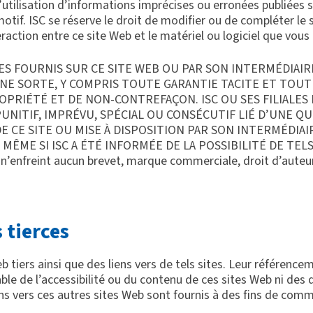
l’utilisation d’informations imprécises ou erronées publiées s
motif. ISC se réserve le droit de modifier ou de compléter le
action entre ce site Web et le matériel ou logiciel que vous 
S FOURNIS SUR CE SITE WEB OU PAR SON INTERMÉDIAIRE 
UNE SORTE, Y COMPRIS TOUTE GARANTIE TACITE ET TOU
ROPRIÉTÉ ET DE NON-CONTREFAÇON. ISC OU SES FILIALE
ITIF, IMPRÉVU, SPÉCIAL OU CONSÉCUTIF LIÉ D’UNE QUE
 CE SITE OU MISE À DISPOSITION PAR SON INTERMÉDIAIR
MÊME SI ISC A ÉTÉ INFORMÉE DE LA POSSIBILITÉ DE TELS 
b n’enfreint aucun brevet, marque commerciale, droit d’auteur 
 tierces
b tiers ainsi que des liens vers de tels sites. Leur référenc
sable de l’accessibilité ou du contenu de ces sites Web ni de
iens vers ces autres sites Web sont fournis à des fins de co