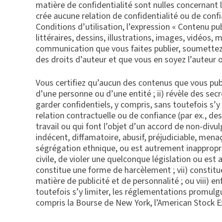
matière de confidentialité sont nulles concernant 
crée aucune relation de confidentialité ou de confia
Conditions d’utilisation, l’expression « Contenu p
littéraires, dessins, illustrations, images, vidéo
communication que vous faites publier, soumettez 
des droits d’auteur et que vous en soyez l’auteur 
Vous certifiez qu’aucun des contenus que vous publ
d’une personne ou d’une entité ; ii) révèle des se
garder confidentiels, y compris, sans toutefois s’y 
relation contractuelle ou de confiance (par ex., de
travail ou qui font l’objet d’un accord de non-divul
indécent, diffamatoire, abusif, préjudiciable, mena
ségrégation ethnique, ou est autrement inappropri
civile, de violer une quelconque législation ou es
constitue une forme de harcèlement ; vii) constit
matière de publicité et de personnalité ; ou viii) e
toutefois s’y limiter, les réglementations promul
compris la Bourse de New York, l’American Stock E