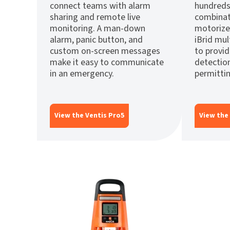
connect teams with alarm
hundreds
sharing and remote live
combinat
monitoring. A man-down
motorize
alarm, panic button, and
iBrid mu
custom on-screen messages
to provi
make it easy to communicate
detectio
in an emergency.
permittin
View the Ventis Pro5
View the