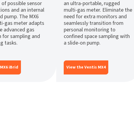
 of possible sensor
an ultra-portable, rugged
ions and an internal
multi-gas meter. Eliminate the
d pump. The MX6
need for extra monitors and
lti-gas meter adapts
seamlessly transition from
de advanced gas
personal monitoring to
n for sampling and
confined space sampling with
g tasks.
a slide-on pump.
 MX6 iBrid
View the Ventis MX4