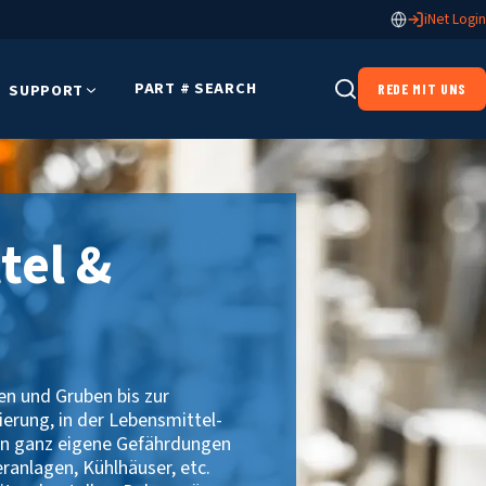
iNet Login
PART # SEARCH
SUPPORT
REDE MIT UNS
tel &
en und Gruben bis zur
erung, in der Lebensmittel-
en ganz eigene Gefährdungen
eranlagen, Kühlhäuser, etc.