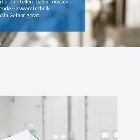
iter darstellen. Daher müssen
ssende Gaswarntechnik
 in Gefahr gerät.