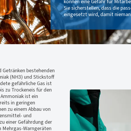
können eine Gefahr für Mitarbe
Sie sicherstellen, dass die pa
eingesetzt wird, damit niemand
nd Getränken bestehenden
iak (NH3) und Stickstoff
dete gefährliche Gas ist
is zu Trockeneis für den
 Ammoniak ist ein
eits in geringen
nnen zu einem Abbau von
bensmittel- und
zu einer Gefährdung der
von Mehrgas-Warngeräten