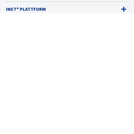
INET® PLATTFORM
GASWARNGERÄTE
VERKAUF
DIENSTLEISTUNGEN
LÖSUNGEN
RESSOURCEN
ÜBER UNS
© 2026 Industrial Scientific
Allgemeine Geschäftsbedingungen