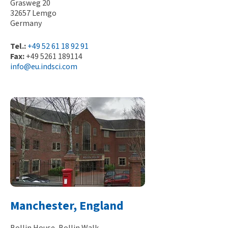
Grasweg 20
32657 Lemgo
Germany
Tel.:
+49 52 61 18 92 91
Fax:
+49 5261 189114
info@eu.indsci.com
Manchester, England