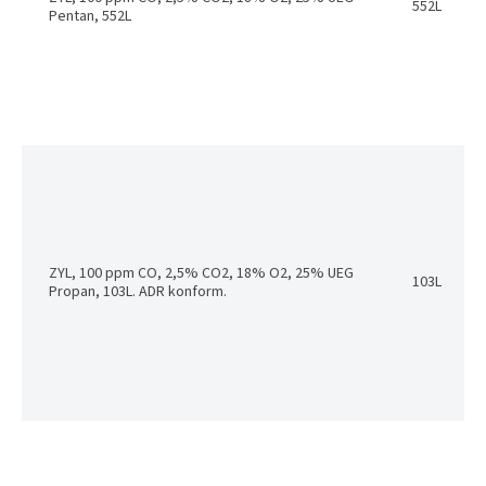
552L
Pentan, 552L
ZYL, 100 ppm CO, 2,5% CO2, 18% O2, 25% UEG
103L
Propan, 103L. ADR konform.