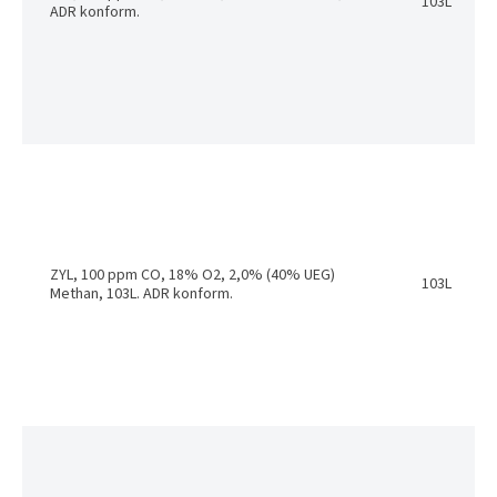
103L
ADR konform.
ZYL, 100 ppm CO, 18% O2, 2,0% (40% UEG)
103L
Methan, 103L. ADR konform.