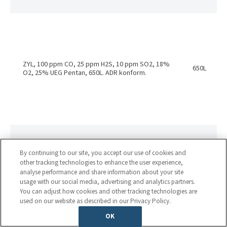
ZYL, 100 ppm CO, 25 ppm H2S, 10 ppm SO2, 18%
650L
O2, 25% UEG Pentan, 650L. ADR konform.
By continuing to our site, you accept our use of cookies and
other tracking technologies to enhance the user experience,
analyse performance and share information about your site
ZYL, 100 ppm CO, 25 ppm H2S, 18% O2, 2%
650L
usage with our social media, advertising and analytics partners.
Methan, 650L. ADR konform.
You can adjust how cookies and other tracking technologies are
used on our website as described in our Privacy Policy.
OK