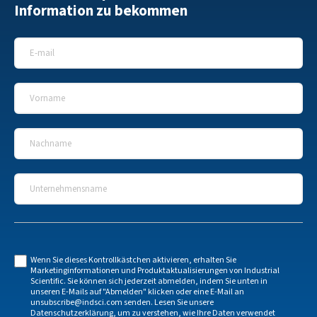
Information zu bekommen
E-Mail
*
Vorname
*
Nachname
*
Unternehmensname
*
Wenn Sie dieses Kontrollkästchen aktivieren, erhalten Sie
Marketinginformationen und Produktaktualisierungen von Industrial
Scientific. Sie können sich jederzeit abmelden, indem Sie unten in
unseren E-Mails auf "Abmelden" klicken oder eine E-Mail an
unsubscribe@indsci.com
senden. Lesen Sie unsere
Datenschutzerklärung
, um zu verstehen, wie Ihre Daten verwendet