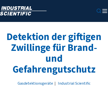
Detektion der giftigen
Zwillinge für Brand-
und
Gefahrengutschutz
Gasdetektionsgeräte
|
Industrial Scientific