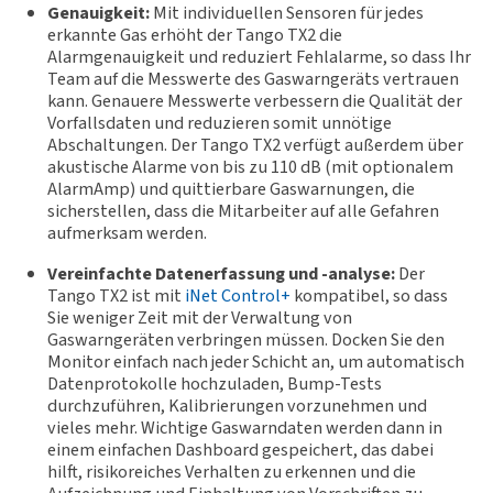
Genauigkeit:
Mit individuellen Sensoren für jedes
erkannte Gas erhöht der Tango TX2 die
Alarmgenauigkeit und reduziert Fehlalarme, so dass Ihr
Team auf die Messwerte des Gaswarngeräts vertrauen
kann. Genauere Messwerte verbessern die Qualität der
Vorfallsdaten und reduzieren somit unnötige
Abschaltungen. Der Tango TX2 verfügt außerdem über
akustische Alarme von bis zu 110 dB (mit optionalem
AlarmAmp) und quittierbare Gaswarnungen, die
sicherstellen, dass die Mitarbeiter auf alle Gefahren
aufmerksam werden.
Vereinfachte Datenerfassung und -analyse:
Der
Tango TX2 ist mit
iNet Control+
kompatibel, so dass
Sie weniger Zeit mit der Verwaltung von
Gaswarngeräten verbringen müssen. Docken Sie den
Monitor einfach nach jeder Schicht an, um automatisch
Datenprotokolle hochzuladen, Bump-Tests
durchzuführen, Kalibrierungen vorzunehmen und
vieles mehr. Wichtige Gaswarndaten werden dann in
einem einfachen Dashboard gespeichert, das dabei
hilft, risikoreiches Verhalten zu erkennen und die