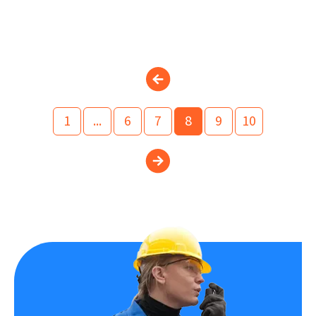
1
...
6
7
8
9
10