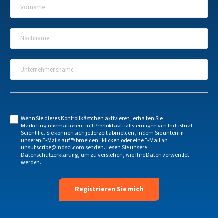
Vorname
*
Nachname
*
Unternehmensname
*
Wenn Sie dieses Kontrollkästchen aktivieren, erhalten Sie
Marketinginformationen und Produktaktualisierungen von Industrial
Scientific. Sie können sich jederzeit abmelden, indem Sie unten in
unseren E-Mails auf "Abmelden" klicken oder eine E-Mail an
unsubscribe@indsci.com
senden. Lesen Sie unsere
Datenschutzerklärung
, um zu verstehen, wie Ihre Daten verwendet
werden.