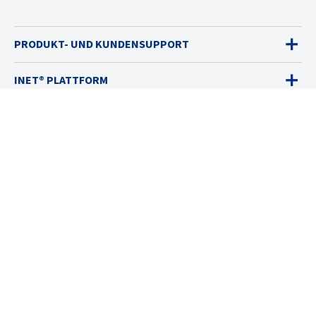
PRODUKT- UND KUNDENSUPPORT
INET® PLATTFORM
GASWARNGERÄTE
VERKAUF
DIENSTLEISTUNGEN
LÖSUNGEN
RESSOURCEN
ÜBER UNS