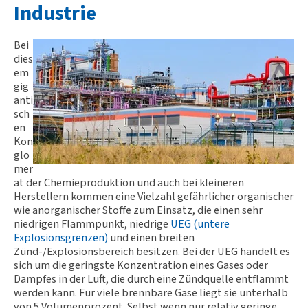
Industrie
Bei
dies
em
gig
anti
sch
en
Kon
glo
mer
at der Chemieproduktion und auch bei kleineren
Herstellern kommen eine Vielzahl gefährlicher organischer
wie anorganischer Stoffe zum Einsatz, die einen sehr
niedrigen Flammpunkt, niedrige
UEG (untere
Explosionsgrenzen)
und einen breiten
Zünd-/Explosionsbereich besitzen. Bei der UEG handelt es
sich um die geringste Konzentration eines Gases oder
Dampfes in der Luft, die durch eine Zündquelle entflammt
werden kann. Für viele brennbare Gase liegt sie unterhalb
von 5 Volumenprozent. Selbst wenn nur relativ geringe