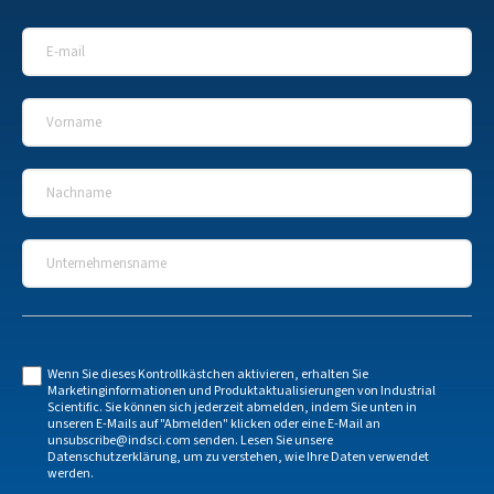
E-Mail
*
Vorname
*
Nachname
*
Unternehmensname
*
Wenn Sie dieses Kontrollkästchen aktivieren, erhalten Sie
Marketinginformationen und Produktaktualisierungen von Industrial
Scientific. Sie können sich jederzeit abmelden, indem Sie unten in
unseren E-Mails auf "Abmelden" klicken oder eine E-Mail an
unsubscribe@indsci.com
senden. Lesen Sie unsere
Datenschutzerklärung
, um zu verstehen, wie Ihre Daten verwendet
werden.