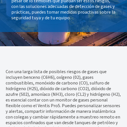
pesar de lo temibles que puedan ser estos riesgos,
con las soluciones adecuadas de detección de gases y
prácticas, puedes tomar medidas proactivas sobre la
seguridad tuya y de tu equipo.
Con una larga lista de posibles riesgos de gases que
incluyen benceno (C6H6), oxígeno (02), gases
combustibles, monóxido de carbono (CO), sulfuro de
hidrógeno (H2S), dióxido de carbono (CO2), dióxido de
azufre (S02), amoníaco (NH3), cloro (CL2) y hidrógeno (H2),
es esencial contar con un monitor de gases personal
flexible como el Ventis Pro5. Puedes personalizar sensores
y alertas, compartir información de manera inalámbrica
con colegas y cambiar rápidamente a muestreo remoto en
espacios confinados que van desde tanques de petróleo y