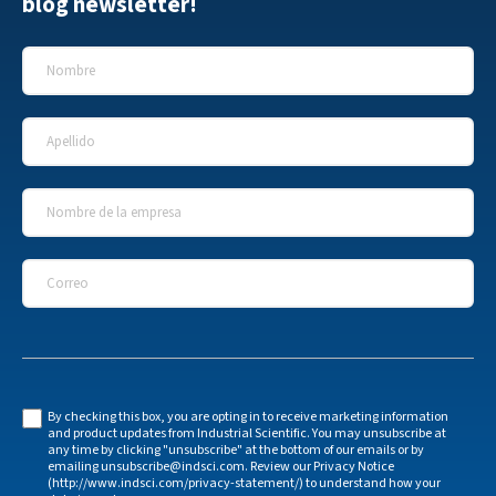
blog newsletter!
Nombre
*
Apellido
*
Nombre de la empresa
*
Correo
*
By checking this box, you are opting in to receive marketing information
and product updates from Industrial Scientific. You may unsubscribe at
any time by clicking "unsubscribe" at the bottom of our emails or by
emailing unsubscribe@indsci.com. Review our Privacy Notice
(http://www.indsci.com/privacy-statement/) to understand how your