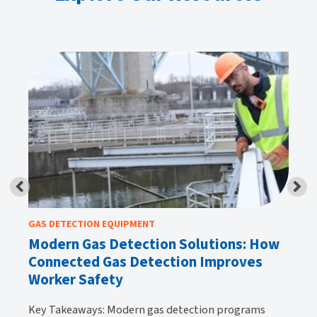
GAS DETECTION EQUIPMENT
GA
Modern Gas Detection Solutions: How
Wh
Connected Gas Detection Improves
H
Worker Safety
Ke
y
be
Key Takeaways: Modern gas detection programs