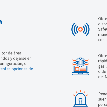
Obtén
a
disp
Safe
mane
con l
itor de área
Obte
ndos y dejarse en
rápi
onfiguración, o
gas 
rentes opciones de
o de
de i
Pene
suen
pers