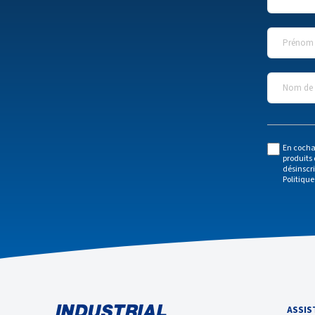
Prénom
*
Nom de l
En cocha
produits 
désinscr
Politique
ASSIS