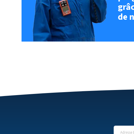
grâc
de n
Adresse 