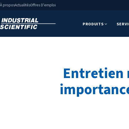
À propos
Actualités
Offres D'emploi
PRODUITS
SERV
Entretien 
importance