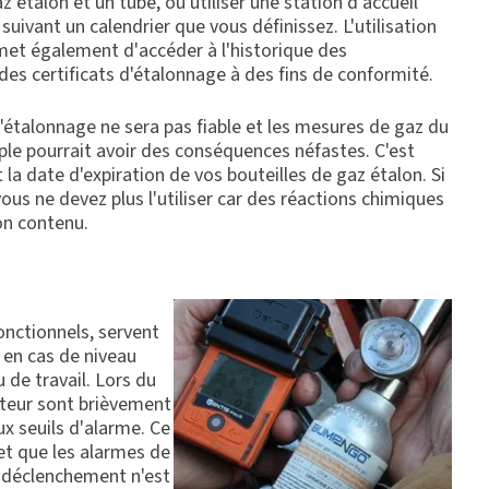
étalon et un tube, ou utiliser une station d'accueil
ivant un calendrier que vous définissez. L'utilisation
rmet également d'accéder à l'historique des
es certificats d'étalonnage à des fins de conformité.
l'étalonnage ne sera pas fiable et les mesures de gaz du
ple pourrait avoir des conséquences néfastes. C'est
 la date d'expiration de vos bouteilles de gaz étalon. Si
vous ne devez plus l'utiliser car des réactions chimiques
on contenu.
onctionnels, servent
 en cas de niveau
 de travail. Lors du
cteur sont brièvement
x seuils d'alarme. Ce
 et que les alarmes de
e déclenchement n'est