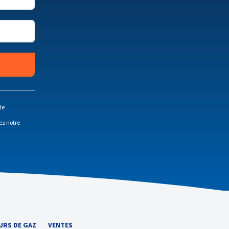
de
ez notre
URS DE GAZ
VENTES