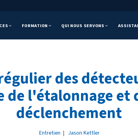
ICES
FORMATION
QUI NOUS SERVONS
ASSISTA
régulier des détecteu
 de l'étalonnage et d
déclenchement
Entretien
|
Jason Kettler