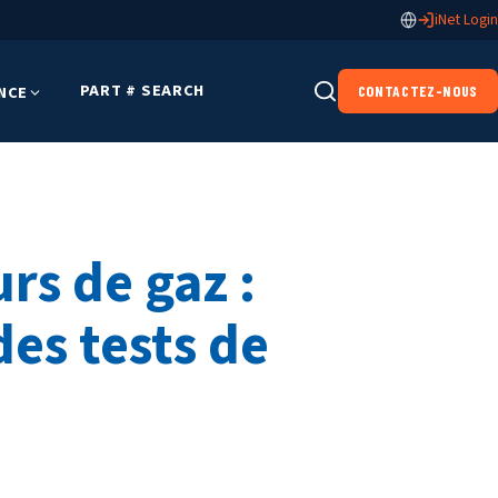
iNet Login
PART # SEARCH
NCE
CONTACTEZ-NOUS
rs de gaz :
es tests de