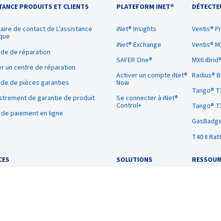
TANCE PRODUITS ET CLIENTS
PLATEFORM INET®
DÉTECTE
aire de contact de L’assistance
iNet® Insights
Ventis® P
que
iNet® Exchange
Ventis® M
de de réparation
SAFER One®
MX6 iBrid
r un centre de réparation
Activer un compte iNet®
Radius® 
e de pièces garanties
Now
Tango® T
strement de garantie de produit
Se connecter à iNet®
Control+
Tango® T
l de paiement en ligne
GasBadge
T40 II Rat
CES
SOLUTIONS
RESSOUR
on
Application par produit
Le blog
tion
Types de gaz
Document
ien
Secteur
Vidéos de
les produ