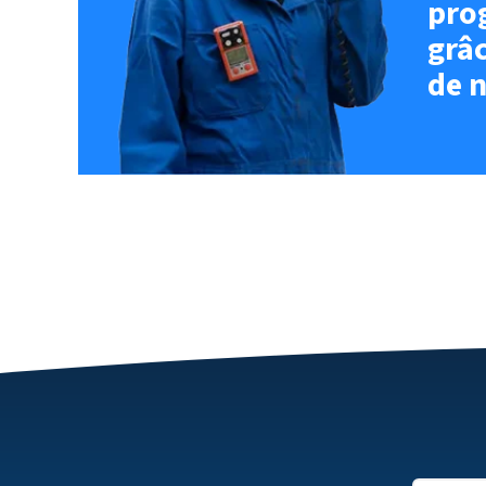
pro
grâc
de n