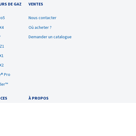
URS DE GAZ
VENTES
ro5
Nous contacter
X4
Où acheter ?
®
Demander un catalogue
BZ1
X1
X2
® Pro
tler™
CES
À PROPOS
À propos
ation
Offres d'emploi
 formation sur
Certifications de
its
l’entreprise