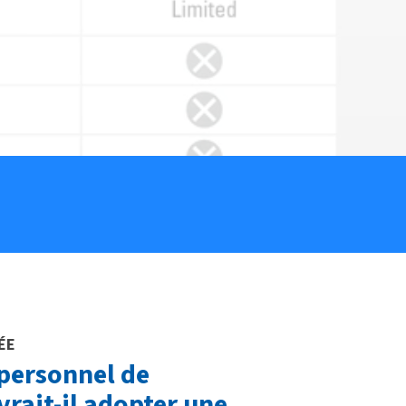
ÉE
 personnel de
vrait-il adopter une