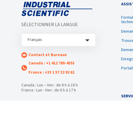
ASSIS
Formul
techni
SÉLECTIONNER LA LANGUE
Deman
Français
Trouve
Demand
Contact et Bureaux
Enregi
Canada : +1 412 788-4353
Portai
France : +33 1 57 32 92 61
Canada : Lun – Ven : de 8 h à 18 h
France : Lun - Ven : de 8 h à 17 h
SERVI
Locati
Forma
© 2026 Industrial Scientific
Entret