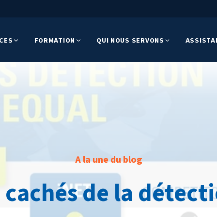
ICES
FORMATION
QUI NOUS SERVONS
ASSISTA
A la une du blog
 cachés de la détect