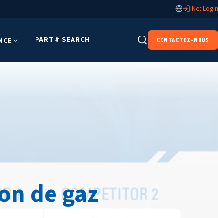
iNet Login
PART # SEARCH
NCE
CONTACTEZ-NOUS
ion de gaz