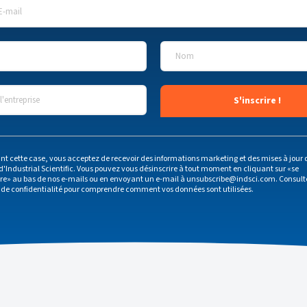
E-mail
*
Nom
*
'entreprise
*
nt cette case, vous acceptez de recevoir des informations marketing et des mises à jour 
d'Industrial Scientific. Vous pouvez vous désinscrire à tout moment en cliquant sur «se
ire» au bas de nos e-mails ou en envoyant un e-mail à
unsubscribe@indsci.com
. Consult
 de confidentialité
pour comprendre comment vos données sont utilisées.