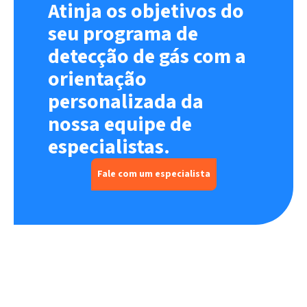
Atinja os objetivos do
seu programa de
detecção de gás com a
orientação
personalizada da
nossa equipe de
especialistas.
Fale com um especialista