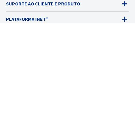
SUPORTE AO CLIENTE E PRODUTO
PLATAFORMA INET®
DETECTORES DE GÁS
VENDAS
SERVIÇOS
SOLUÇÕES
RECURSOS
SOBRE
© 2026 Industrial Scientific