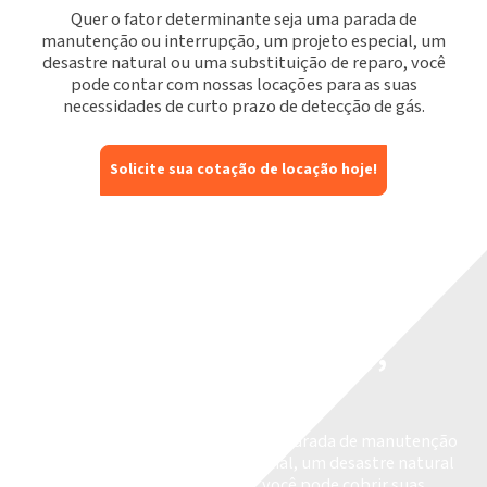
Quer o fator determinante seja uma parada de
manutenção ou interrupção, um projeto especial, um
desastre natural ou uma substituição de reparo, você
pode contar com nossas locações para as suas
necessidades de curto prazo de detecção de gás.
Solicite sua cotação de locação hoje!
Tenha o que você precisa,
quando você precisar
Quer você esteja enfrentando uma parada de manutenção
ou interrupção, um projeto especial, um desastre natural
ou uma substituição de reparo, você pode cobrir suas