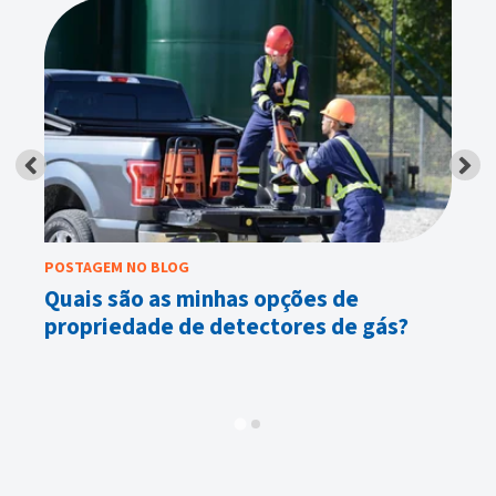
POSTAGEM NO BLOG
PO
a
Quais são as minhas opções de
L
propriedade de detectores de gás?
co
of