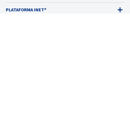
PLATAFORMA INET®
DETECTORES DE GÁS
VENDAS
SERVIÇOS
SOLUÇÕES
RECURSOS
SOBRE
© 2026 Industrial Scientific
Termos e Condições