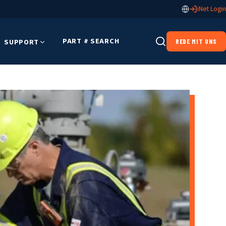
iNet Login
PART # SEARCH
SUPPORT
REDE MIT UNS