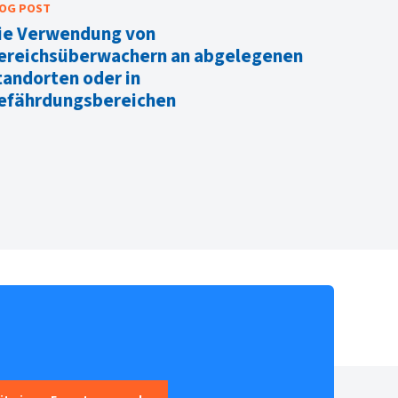
OG POST
BLOG POS
ie Verwendung von
Die Ve
ereichsüberwachern an abgelegenen
Bereic
tandorten oder in
Standor
efährdungsbereichen
Gefähr