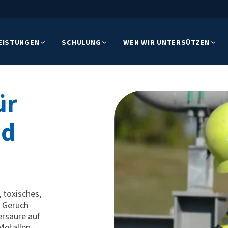
EISTUNGEN
SCHULUNG
WEN WIR UNTERSÜTZEN
ür
id
 toxisches,
n Geruch
ersäure auf
Metallen -