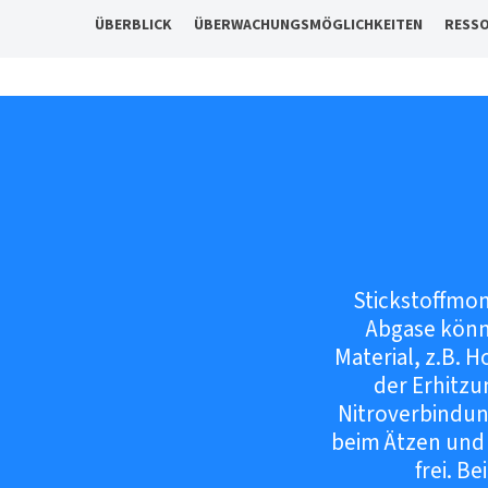
ÜBERBLICK
ÜBERWACHUNGSMÖGLICHKEITEN
RESS
Stickstoffmono
Abgase könn
Material, z.B. 
der Erhitzu
Nitroverbindung
beim Ätzen und 
frei. B