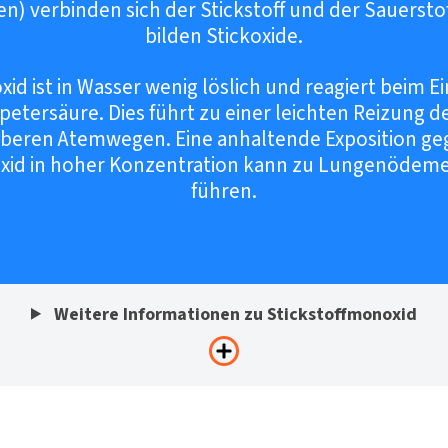
) verbinden sich der Stickstoff und der Sauerstof
bilden Stickoxide.
id ist in Wasser wenig löslich und reagiert beim 
petersäure. Dies führt zu einer leichten Reizung 
oberen Atemwegen. Eine anhaltende Exposition g
oxid in hoher Konzentration kann zu Lungenödem
führen.
Weitere Informationen zu Stickstoffmonoxid