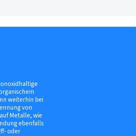
n
fmonoxidhaltige
 organischem
nn weiterhin bei
brennung von
auf Metalle, wie
indung ebenfalls
ff- oder