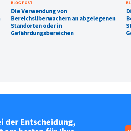
BLOG POST
BL
Die Verwendung von
D
n
Bereichsüberwachern an abgelegenen
B
Standorten oder in
S
Gefährdungsbereichen
G
ei der Entscheidung,