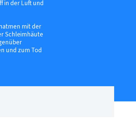
f in der Luft und
Einatmen mit der
der Schleimhäute
egenüber
en und zum Tod