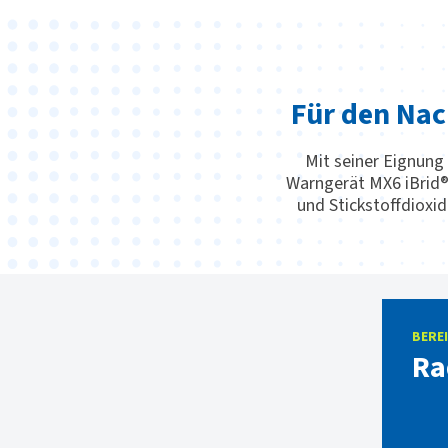
Für den Nac
Mit seiner Eignung 
Warngerät MX6 iBrid® 
und Stickstoffdioxi
BERE
Ra