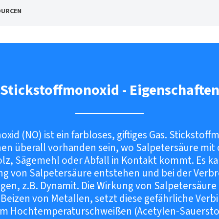
OURCEN
Stickstoffmonoxid - Eigenschafte
xid (NO) ist ein farbloses, giftiges Gas. Stickstof
en überall vorhanden sein, wo Salpetersäure mit
Holz, Sägemehl oder Abfall in Kontakt kommt. Es ka
ng von Salpetersäure entstehen und bei der Ver
en, z.B. Dynamit. Die Wirkung von Salpetersäure 
Beizen von Metallen, setzt diese gefährliche Verb
eim Hochtemperaturschweißen (Acetylen-Sauersto