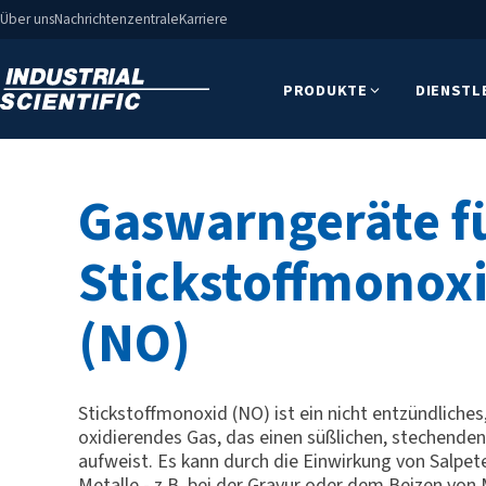
Über uns
Nachrichtenzentrale
Karriere
PRODUKTE
DIENSTL
Gaswarngeräte f
Stickstoffmonox
(NO)
Stickstoffmonoxid (NO) ist ein nicht entzündliches,
oxidierendes Gas, das einen süßlichen, stechende
aufweist. Es kann durch die Einwirkung von Salpet
Metalle - z.B. bei der Gravur oder dem Beizen von 