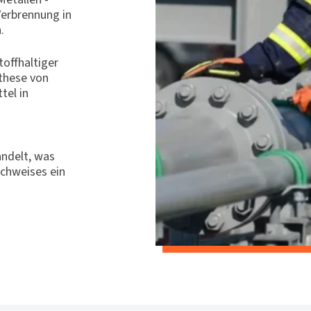
Verbrennung in
.
toffhaltiger
these von
tel in
andelt, was
achweises ein
.