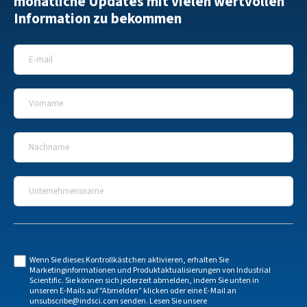
monatliche Updates mit vielen wertvollen
Information zu bekommen
E-Mail
*
Vorname
*
Nachname
*
Unternehmensname
*
Wenn Sie dieses Kontrollkästchen aktivieren, erhalten Sie
Marketinginformationen und Produktaktualisierungen von Industrial
Scientific. Sie können sich jederzeit abmelden, indem Sie unten in
unseren E-Mails auf "Abmelden" klicken oder eine E-Mail an
unsubscribe@indsci.com
senden. Lesen Sie unsere