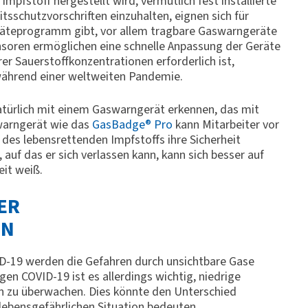
mpfstoff hergestellt wird, vermutlich fest installierte
schutzvorschriften einzuhalten, eignen sich für
eräteprogramm gibt, vor allem tragbare Gaswarngeräte
nsoren ermöglichen eine schnelle Anpassung der Geräte
er Sauerstoffkonzentrationen erforderlich ist,
während einer weltweiten Pandemie.
natürlich mit einem Gaswarngerät erkennen, das mit
warngerät wie das
GasBadge® Pro
kann Mitarbeiter vor
des lebensrettenden Impfstoffs ihre Sicherheit
auf das er sich verlassen kann, kann sich besser auf
eit weiß.
ER
EN
ID-19 werden die Gefahren durch unsichtbare Gase
en COVID-19 ist es allerdings wichtig, niedrige
n zu überwachen. Dies könnte den Unterschied
lebensgefährlichen Situation bedeuten.