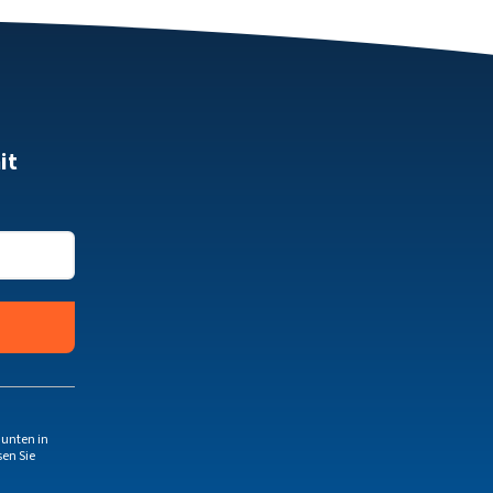
it
 unten in
en Sie