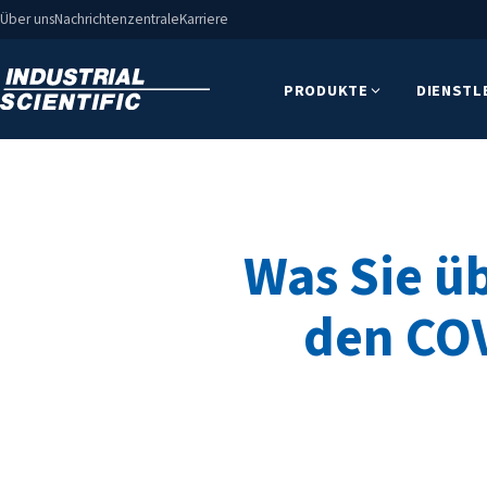
Über uns
Nachrichtenzentrale
Karriere
PRODUKTE
DIENSTL
Was Sie ü
den COV