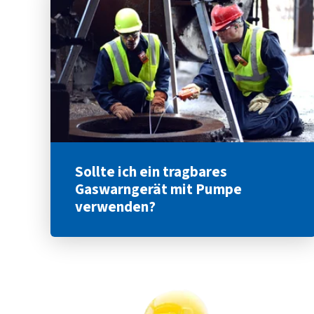
Sollte ich ein tragbares
Gaswarngerät mit Pumpe
verwenden?