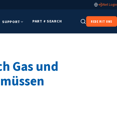
iNet Login
PART # SEARCH
SUPPORT
REDE MIT UNS
ch Gas und
n müssen