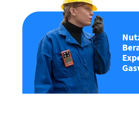
Nut
Ber
Exp
Gas