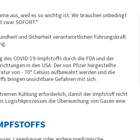
me aus, weil es so wichtig ist. Wir brauchen unbedingt
 zwar SOFORT.“
undheit und Sicherheit verantwortlichen Führungskraft
ng.
g des COVID-19-Impfstoffs durch die FDA und der
richtungen in den USA. Der von Pfizer hergestellte
atur von - 70° Celsius aufbewahrt werden und die
fs bringen unsichtbare Gefahren mit sich.
xtremen Kühlung erforderlich, damit der Impfstoff nicht
 des Logistikprozesses die Überwachung von Gasen eine
IMPFSTOFFS
äuser, Lagerhäuser oder andere medizinische