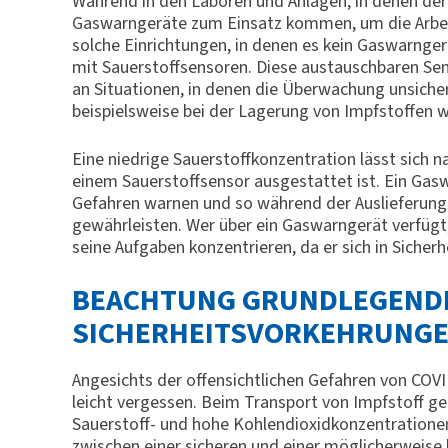
Während in den Laboren und Anlagen, in denen der I
Gaswarngeräte zum Einsatz kommen, um die Arbeits
solche Einrichtungen, in denen es kein Gaswarng
mit Sauerstoffsensoren. Diese austauschbaren Se
an Situationen, in denen die Überwachung unsicher
beispielsweise bei der Lagerung von Impfstoffen 
Eine niedrige Sauerstoffkonzentration lässt sich 
einem Sauerstoffsensor ausgestattet ist. Ein Gas
Gefahren warnen und so während der Auslieferung 
gewährleisten. Wer über ein Gaswarngerät verfügt, 
seine Aufgaben konzentrieren, da er sich in Sicherh
BEACHTUNG GRUNDLEGEND
SICHERHEITSVORKEHRUNG
Angesichts der offensichtlichen Gefahren von COV
leicht vergessen. Beim Transport von Impfstoff geg
Sauerstoff- und hohe Kohlendioxidkonzentratione
zwischen einer sicheren und einer möglicherweise 