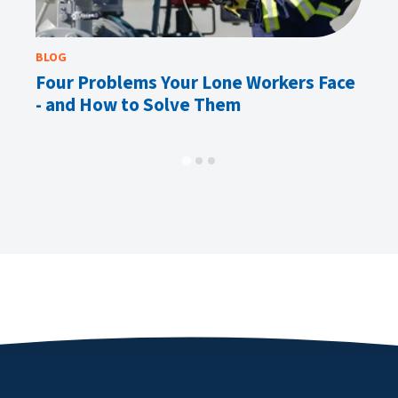
BLOG
BL
Four Problems Your Lone Workers Face
Op
- and How to Solve Them
P