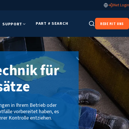
iNet Login
PART # SEARCH
SUPPORT
REDE MIT UNS
chnik für
sätze
ngen in Ihrem Betrieb oder
tfälle vorbereitet haben, es
hrer Kontrolle entziehen.