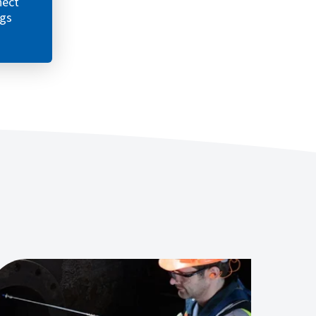
nect
ngs