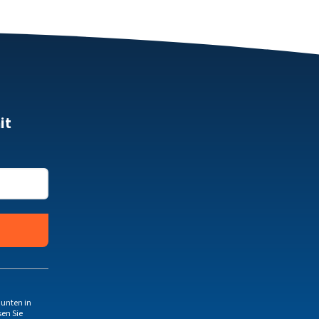
it
 unten in
en Sie