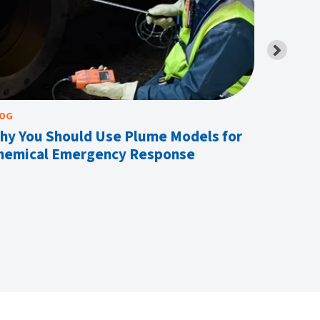
LOG
BLOG
hy You Should Use Plume Models for
Why Fir
hemical Emergency Response
Detect