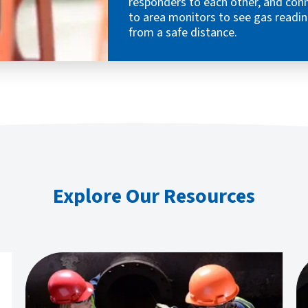
responders to each other, and con
to area monitors to see gas readi
from a safe distance.
Explore Our Resources