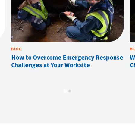
BLOG
B
How to Overcome Emergency Response
W
Challenges at Your Worksite
C