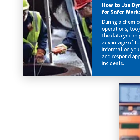
How to Use Dy
for Safer Work
During a chemic
operations, too
the data you mig
advantage of to
information you
and respond appr
incidents.