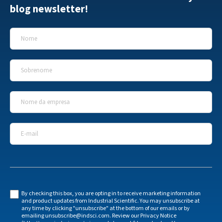
blog newsletter!
Nome
*
Sobrenome
*
Nome da empresa
*
E-mail
*
By checking this box, you are opting in to receive marketing information
and product updates from Industrial Scientific. You may unsubscribe at
any time by clicking "unsubscribe" at the bottom of our emails or by
emailing unsubscribe@indsci.com. Review our Privacy Notice