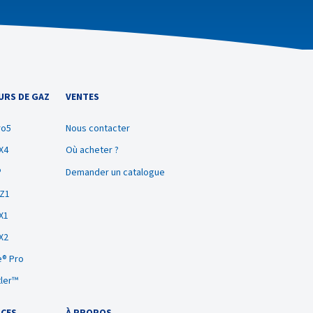
URS DE GAZ
VENTES
ro5
Nous contacter
X4
Où acheter ?
®
Demander un catalogue
BZ1
X1
X2
® Pro
tler™