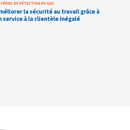
TÉRIEL DE DÉTECTION DE GAZ
MATÉRIEL 
méliorer la sécurité au travail grâce à
Surveil
n service à la clientèle inégalé
cellule
TX
La gamme
dote de d
d'hydrog
Auparavant