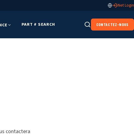
iNet Login
PART # SEARCH
NCE
CONTACTEZ-NOUS
ous contactera