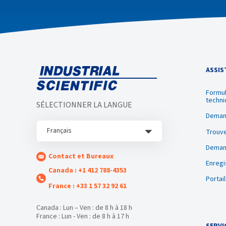
ASSIS
Formul
techni
SÉLECTIONNER LA LANGUE
Deman
Français
Trouve
Demand
Contact et Bureaux
Enregi
Canada : +1 412 788-4353
Portai
France : +33 1 57 32 92 61
Canada : Lun – Ven : de 8 h à 18 h
France : Lun - Ven : de 8 h à 17 h