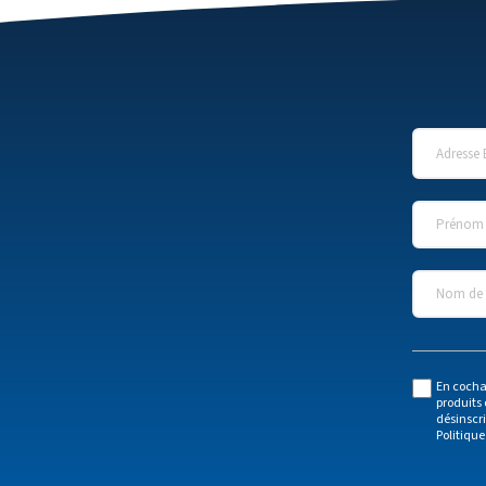
Adresse 
Prénom
*
Nom de l
En cocha
produits 
désinscr
Politique