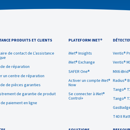
TANCE PRODUITS ET CLIENTS
PLATEFORM INET®
DÉTECTE
aire de contact de L’assistance
iNet® Insights
Ventis® P
que
iNet® Exchange
Ventis® M
de de réparation
SAFER One®
MX6 iBrid
r un centre de réparation
Activer un compte iNet®
Radius® 
e de pièces garanties
Now
Tango® T
strement de garantie de produit
Se connecter à iNet®
Control+
Tango® T
l de paiement en ligne
GasBadge
T40 II Rat