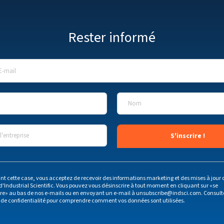
Rester informé
E-mail
*
Nom
*
'entreprise
*
nt cette case, vous acceptez de recevoir des informations marketing et des mises à jour 
d'Industrial Scientific. Vous pouvez vous désinscrire à tout moment en cliquant sur «se
ire» au bas de nos e-mails ou en envoyant un e-mail à
unsubscribe@indsci.com
. Consult
 de confidentialité
pour comprendre comment vos données sont utilisées.