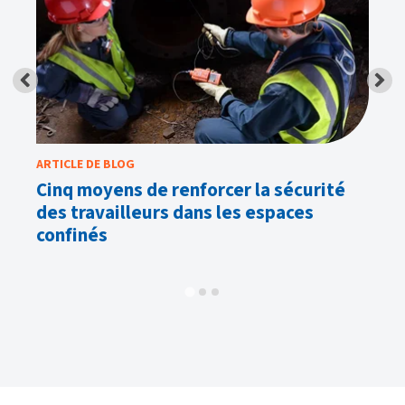
ARTICLE DE BLOG
AR
Cinq moyens de renforcer la sécurité
Le
és
des travailleurs dans les espaces
l
confinés