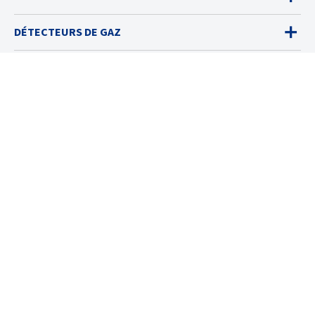
DÉTECTEURS DE GAZ
VENTES
SERVICES
SOLUTIONS
RESSOURCES
À PROPOS
© 2026 Industrial Scientific
Conditions d’utilisation
Cookies Settings