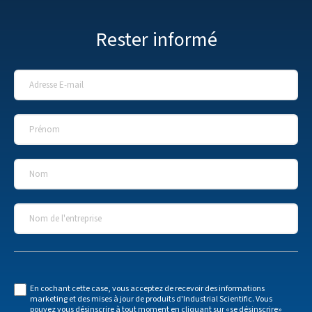
Rester informé
Adresse E-mail
*
Prénom
*
Nom
*
Nom de l'entreprise
*
En cochant cette case, vous acceptez de recevoir des informations
marketing et des mises à jour de produits d'Industrial Scientific. Vous
pouvez vous désinscrire à tout moment en cliquant sur «se désinscrire»