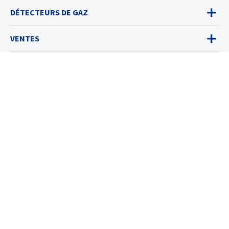
DÉTECTEURS DE GAZ
VENTES
SERVICES
SOLUTIONS
RESSOURCES
À PROPOS
© 2026 Industrial Scientific
Conditions d’utilisation
Cookies Settings