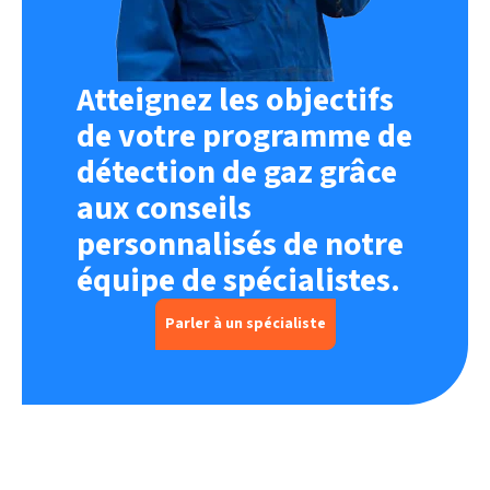
Atteignez les objectifs
de votre programme de
détection de gaz grâce
aux conseils
personnalisés de notre
équipe de spécialistes.
Parler à un spécialiste