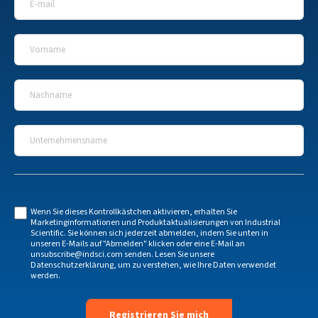
Vorname
*
Nachname
*
Unternehmensname
*
Wenn Sie dieses Kontrollkästchen aktivieren, erhalten Sie
Marketinginformationen und Produktaktualisierungen von Industrial
Scientific. Sie können sich jederzeit abmelden, indem Sie unten in
unseren E-Mails auf "Abmelden" klicken oder eine E-Mail an
unsubscribe@indsci.com
senden. Lesen Sie unsere
Datenschutzerklärung
, um zu verstehen, wie Ihre Daten verwendet
werden.