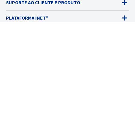
SUPORTE AO CLIENTE E PRODUTO
PLATAFORMA INET®
DETECTORES DE GÁS
VENDAS
SERVIÇOS
SOLUÇÕES
RECURSOS
SOBRE
© 2026 Industrial Scientific