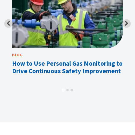
BLOG
BL
How to Use Personal Gas Monitoring to
W
Drive Continuous Safety Improvement
D