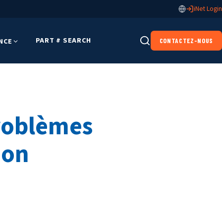
iNet Login
PART # SEARCH
NCE
CONTACTEZ-NOUS
problèmes
ion