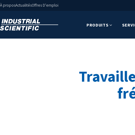
À propos
Actualités
Offres D'emploi
PRODUITS
SERV
Travaill
fr