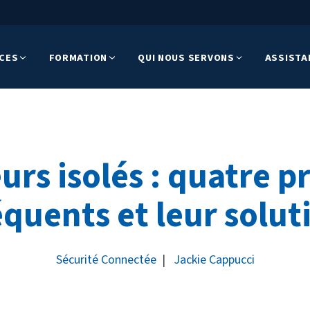
ICES
FORMATION
QUI NOUS SERVONS
ASSISTA
eurs isolés : quatre 
équents et leur solut
Sécurité Connectée
|
Jackie Cappucci