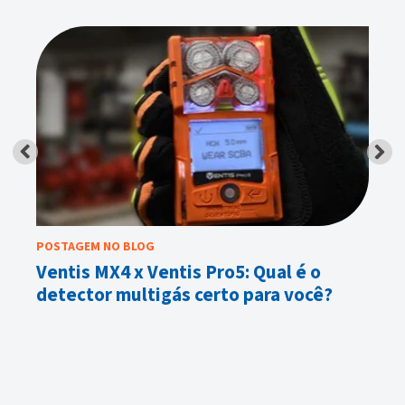
POSTAGEM NO BLOG
PO
Ventis MX4 x Ventis Pro5: Qual é o
Ve
detector multigás certo para você?
de