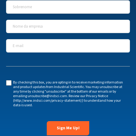
Sobrenome
*
Nome da empresa
*
E-mail
*
By checking this box, you are opting in to receive marketing information
and product updates from Industrial Scientific. You may unsubscribe at
any time by clicking "unsubscribe" at the bottom of our emails or by
emailing unsubscribe@indsci.com. Review our Privacy Notice
(http://www.indsci.com/privacy-statement/) to understand how your
data is used.