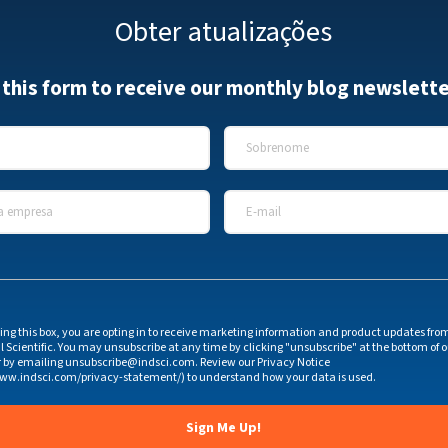
Obter atualizações
t this form to receive our monthly blog newslette
Sobrenome
*
 empresa
*
E-mail
*
ing this box, you are opting in to receive marketing information and product updates fro
l Scientific. You may unsubscribe at any time by clicking "unsubscribe" at the bottom of 
r by emailing unsubscribe@indsci.com. Review our Privacy Notice
www.indsci.com/privacy-statement/) to understand how your data is used.