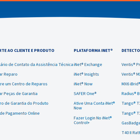
TE AO CLIENTE E PRODUTO
PLATAFORMA INET®
DETECTO
ário de Contato da Assistência Técnica
iNet® Exchange
Ventis® P
tar Reparo
iNet® Insights
Ventis® M
re um Centro de Reparos
iNet® Now
MX6 iBrid
tar Peças de Garantia
SAFER One®
Radius® 
ro de Garantia do Produto
Ative Uma Conta iNet®
Tango® T
Now
 de Pagamento Online
Tango® T
Fazer Login No iNet®
Control+
GasBadge
T40 II Rat