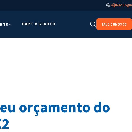
iNet Login
PART # SEARCH
RTE
FALE CONOSCO
seu orçamento do
X2