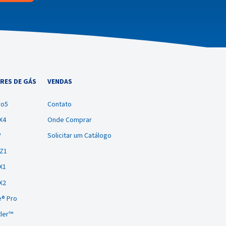
RES DE GÁS
VENDAS
ro5
Contato
X4
Onde Comprar
®
Solicitar um Catálogo
BZ1
X1
X2
® Pro
tler™