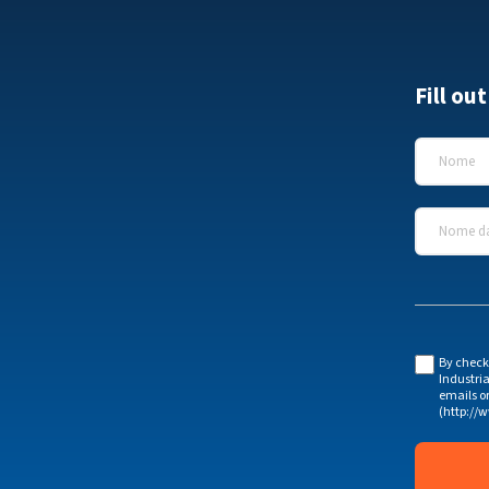
Fill ou
Nome
*
Nome da
By check
Industria
emails o
(http://