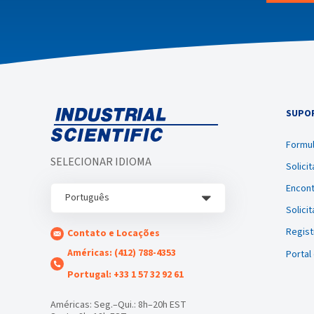
SUPOR
Formul
SELECIONAR IDIOMA
Solici
Encont
Português
Solici
Regist
Contato e Locações
Américas: (412) 788-4353
Portal
Portugal: +33 1 57 32 92 61
Américas: Seg.–Qui.: 8h–20h EST