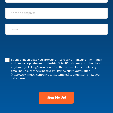
Nome da empresa
*
E-mail
*
By checking this box, you are opting in to receive marketing information
and product updates from Industrial Scientific. You may unsubscribe at
any time by clicking "unsubscribe" at the bottom of our emails or by
emailing unsubscribe@indsci.com. Review our Privacy Notice
(http://www.indsci.com/privacy-statement/) to understand how your
data is used.