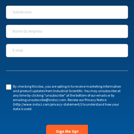
Sobrenome
*
Nome da empresa
*
E-mail
*
By checking this box, you are opting in to receive marketing information
and product updates from Industrial Scientific. You may unsubscribe at
any time by clicking "unsubscribe" at the bottom of our emails or by
emailing unsubscribe@indsci.com. Review our Privacy Notice
(http://www.indsci.com/privacy-statement/) to understand how your
data is used.