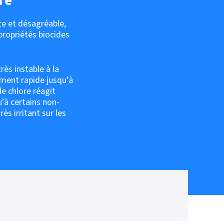
re
te et désagréable,
 propriétés biocides
rès instable à la
fement rapide jusqu’à
de chlore réagit
’à certains non-
ès irritant sur les