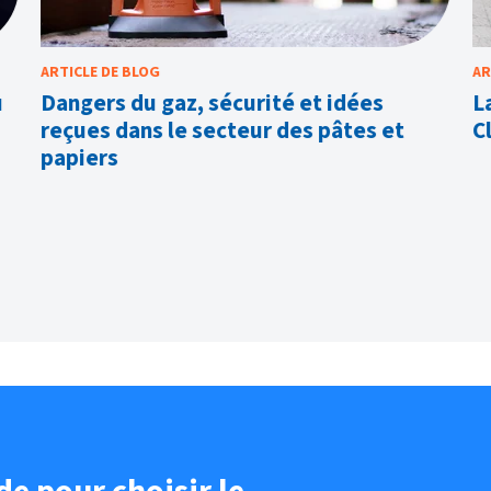
ARTICLE DE BLOG
AR
u
Dangers du gaz, sécurité et idées
L
reçues dans le secteur des pâtes et
C
papiers