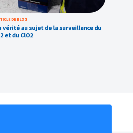
TICLE DE BLOG
ARTICLE D
a vérité au sujet de la surveillance du
Dangers
l2 et du ClO2
reçues 
papiers