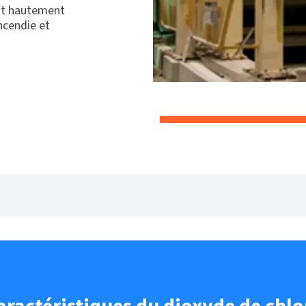
 est hautement
ncendie et