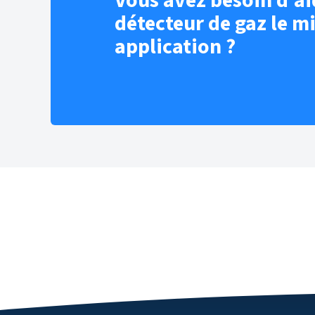
Vous avez besoin d’ai
détecteur de gaz le m
application ?