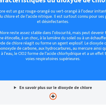
aractéristiques du dioxyde de chlo
ore est un gaz rouge-orangé ou vert-orangé à l’odeur irritan
u chlore et de l’acide nitrique. Il est surtout connu pour ses
et désinfectantes.
lore reste assez stable dans l’obscurité, mais peut devenir t
e étincelle, à un choc, à la lumière du soleil ou à un échauf
yde de chlore réagit ou forme un agent explosif. Le dioxyde 
noxyde de carbone, aux hydrocarbures, au mercure ainsi qu
l’eau, le ClO2 forme de l’acide chlorhydrique et a un effet tr
voies respiratoires supérieures.
En savoir plus sur le dioxyde de chlore