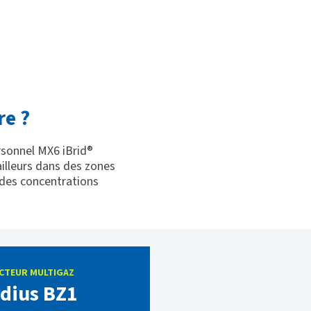
re ?
sonnel MX6 iBrid®
ailleurs dans des zones
 des concentrations
CTEUR MULTIGAZ
dius BZ1