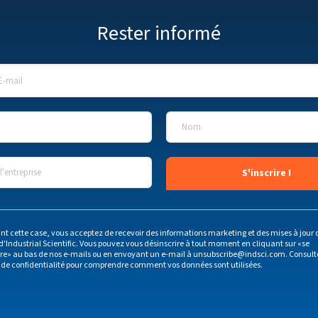
Rester informé
E-mail
*
Nom
*
'entreprise
*
nt cette case, vous acceptez de recevoir des informations marketing et des mises à jour 
d'Industrial Scientific. Vous pouvez vous désinscrire à tout moment en cliquant sur «se
ire» au bas de nos e-mails ou en envoyant un e-mail à
unsubscribe@indsci.com
. Consult
 de confidentialité
pour comprendre comment vos données sont utilisées.