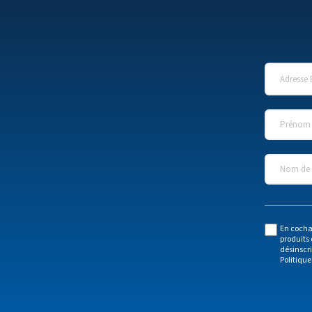
Adresse 
Prénom
*
Nom de l
En cocha
produits 
désinscr
Politique