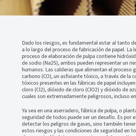
Dado los riesgos, es fundamental estar al tanto d
a lo largo del proceso de fabricación de papel. La le
proceso de elaboración de pulpa contiene hidróxid
de sodio (Na2S), ambos pueden representar un ries
humanos. Las calderas que alimentan el proceso
carbono (CO), un asfixiante tóxico, a través de la
tóxicos presentes en las fábricas de papel incluye
cloro (Cl2), dióxido de cloro (ClO2) y dióxido de az
cuales son extremadamente peligrosos, incluso en
Ya sea en una aserradero, fábrica de pulpa, o plant
seguridad de todos puede ser un desafío. Es por es
detectar los peligros de gases, sino también tener
estos riesgos y las condiciones de seguridad en to