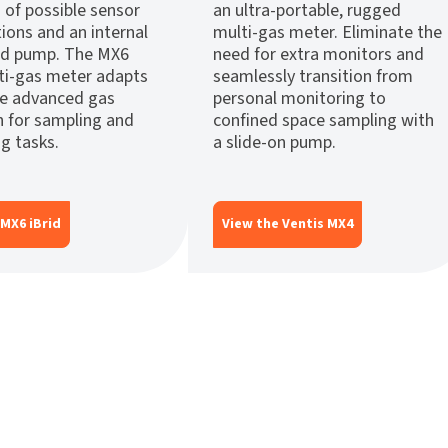
 of possible sensor
an ultra-portable, rugged
ions and an internal
multi-gas meter. Eliminate the
d pump. The MX6
need for extra monitors and
lti-gas meter adapts
seamlessly transition from
de advanced gas
personal monitoring to
n for sampling and
confined space sampling with
g tasks.
a slide-on pump.
 MX6 iBrid
View the Ventis MX4