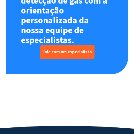
detecção de gás com a
orientação
personalizada da
nossa equipe de
especialistas.
Fale com um especialista