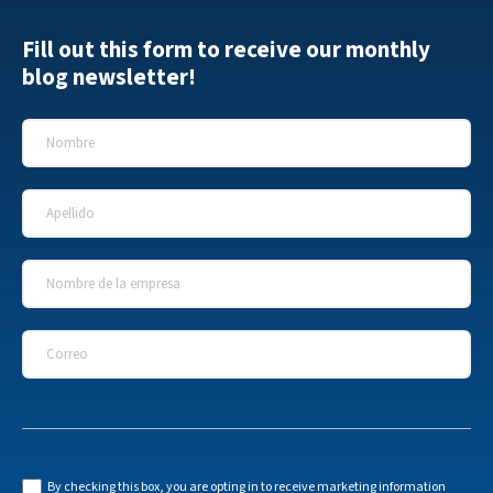
Fill out this form to receive our monthly
blog newsletter!
Nombre
*
Apellido
*
Nombre de la empresa
*
Correo
*
By checking this box, you are opting in to receive marketing information