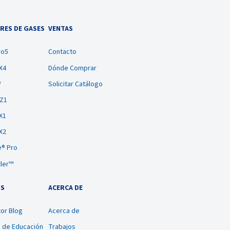
RES DE GASES
VENTAS
ro5
Contacto
X4
Dónde Comprar
®
Solicitar Catálogo
BZ1
X1
X2
® Pro
tler™
OS
ACERCA DE
or Blog
Acerca de
a de Educación
Trabajos