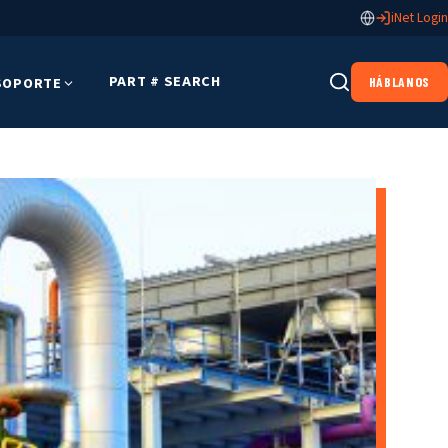
iNet Login
PART # SEARCH
SOPORTE
HÁBLANOS