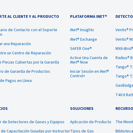
TE AL CLIENTE Y AL PRODUCTO
PLATAFORMA INET®
DETECTO
ario de Contacto con el Soporte
iNet® Insights
Ventis® P
co
iNet® Exchange
Ventis® M
tar una Reparación
SAFER One®
MX6 iBrid
tre un Centro de Reparación
Active Una Cuenta de
Radius® 
te Piezas Cubiertas por la Garantía
iNet® Now
Tango® T
ro de Garantía de Productos
Iniciar Sesión en iNet®
Control+
Tango® T
 de Pagos en Línea
GasBadge
T40 II Rat
CIOS
SOLUCIONES
RECURS
er de Detectores de Gases y Equipos
Aplicación de Producto
The Monit
 de Capacitación Guiadas por Instructor
Tipos de Gas
Bibliotec