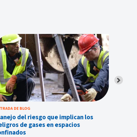
TRADA DE BLOG
ENTRADA D
anejo del riesgo que implican los
Cómo us
eligros de gases en espacios
ubicaci
onfinados