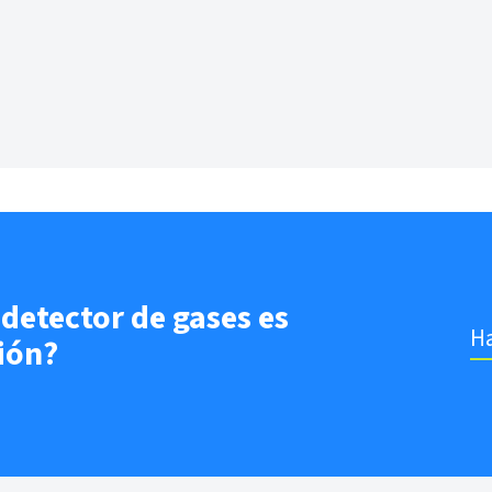
 detector de gases es
Ha
ión?