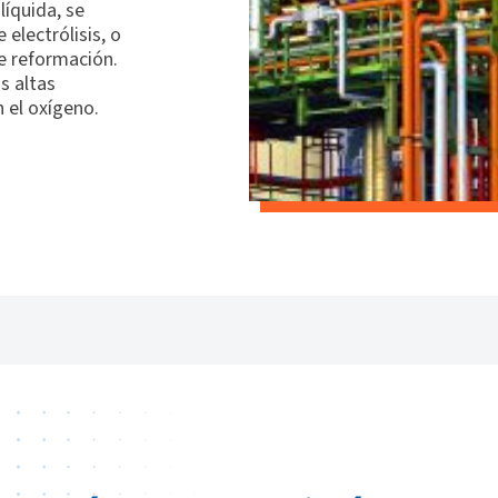
íquida, se
 electrólisis, o
te reformación.
as altas
 el oxígeno.