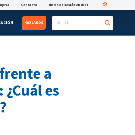
mprar
Contacto
Inicio de sesión en iNet
CACIÓN
HÁBLANOS
frente a
 ¿Cuál es
?