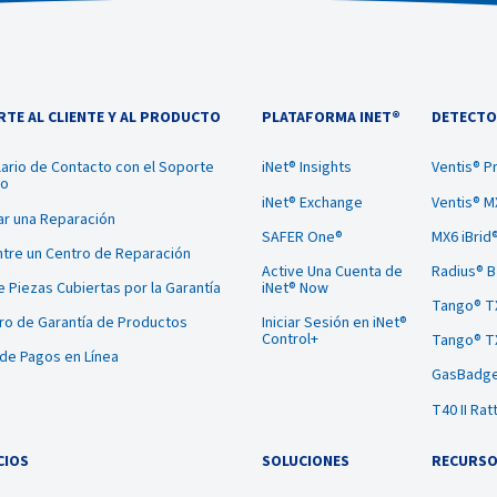
TE AL CLIENTE Y AL PRODUCTO
PLATAFORMA INET®
DETECTO
ario de Contacto con el Soporte
iNet® Insights
Ventis® P
co
iNet® Exchange
Ventis® M
tar una Reparación
SAFER One®
MX6 iBrid
tre un Centro de Reparación
Active Una Cuenta de
Radius® 
te Piezas Cubiertas por la Garantía
iNet® Now
Tango® T
ro de Garantía de Productos
Iniciar Sesión en iNet®
Control+
Tango® T
 de Pagos en Línea
GasBadge
T40 II Rat
CIOS
SOLUCIONES
RECURS