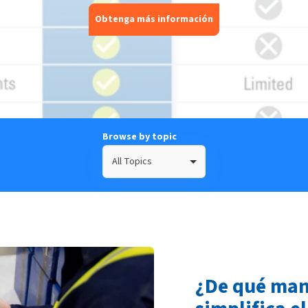
Obtenga más información
Browse by topic
All Topics
¿De qué man