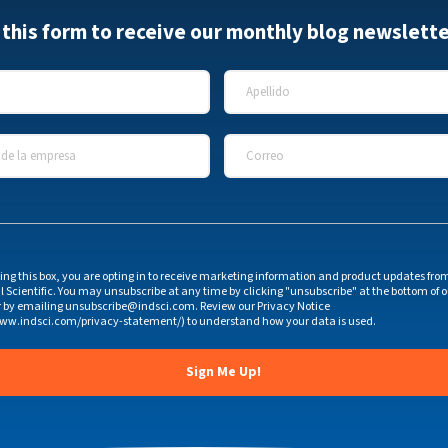
t this form to receive our monthly blog newslette
Apellido
*
e la empresa
*
Correo
*
ing this box, you are opting in to receive marketing information and product updates fro
l Scientific. You may unsubscribe at any time by clicking "unsubscribe" at the bottom of 
r by emailing unsubscribe@indsci.com. Review our Privacy Notice
www.indsci.com/privacy-statement/) to understand how your data is used.