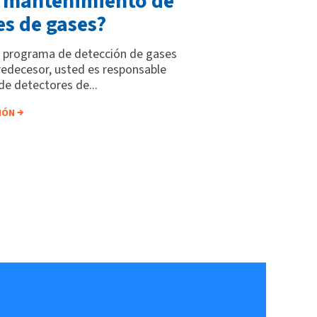
l mantenimiento de
es de gases?
su programa de detección de gases
predecesor, usted es responsable
de detectores de...
IÓN