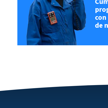
Cum
pro
con
de 