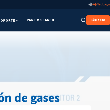
iNet Login
PART # SEARCH
SOPORTE
HÁBLANOS
ión de gases