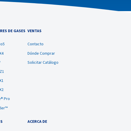
RES DE GASES
VENTAS
ro5
Contacto
X4
Dónde Comprar
®
Solicitar Catálogo
BZ1
X1
X2
® Pro
tler™
OS
ACERCA DE