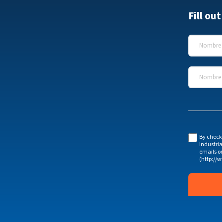
Fill ou
Nombre
*
Nombre d
By check
Industria
emails o
(http://