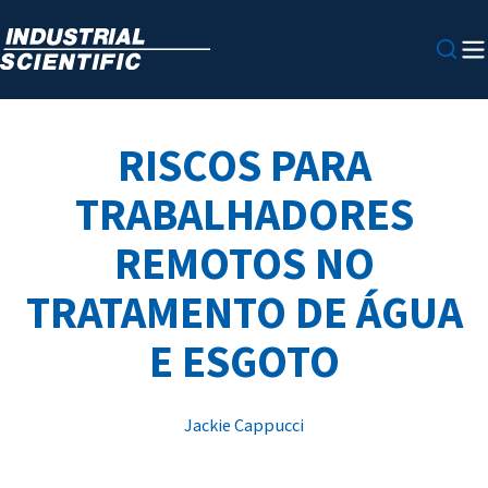
RISCOS PARA
TRABALHADORES
REMOTOS NO
TRATAMENTO DE ÁGUA
E ESGOTO
Jackie Cappucci