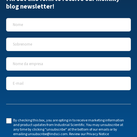
blog newsletter!
Nome
*
Sobrenome
*
Nome da empresa
*
E-mail
*
By checking this box, you are opting in to receive marketing information
and product updates from Industrial Scientific. You may unsubscribe at
any time by clicking "unsubscribe" at the bottom of our emails or by
emailing unsubscribe@indsci.com. Review our Privacy Notice