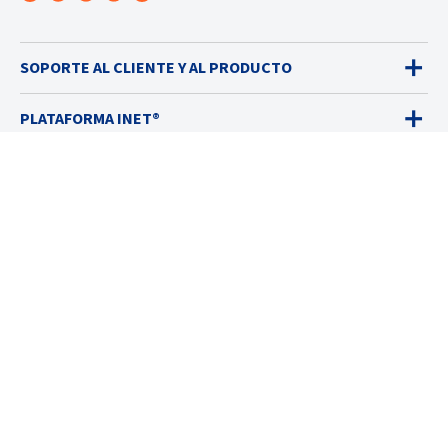
SOPORTE AL CLIENTE Y AL PRODUCTO
PLATAFORMA INET®
DETECTORES DE GASES
VENTAS
SERVICIOS
SOLUCIONES
RECURSOS
ACERCA DE