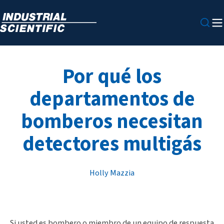
Por qué los
departamentos de
bomberos necesitan
detectores multigás
Holly Mazzia
Si usted es bombero o miembro de un equipo de respuesta