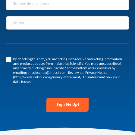
Nombre de la empresa
*
Correo
*
By checking this box, you are opting in to receive marketing information
and product updates from Industrial Scientific. You may unsubscribe at
any time by clicking "unsubscribe" at the bottom of our emails or by
emailing unsubscribe@indsci.com. Review our Privacy Notice
(http://www.indsci.com/privacy-statement/) to understand how your
data is used.