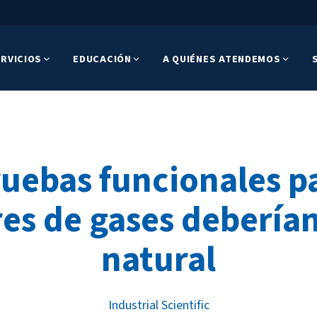
RVICIOS
EDUCACIÓN
A QUIÉNES ATENDEMOS
ruebas funcionales pa
es de gases deberían
natural
Industrial Scientific