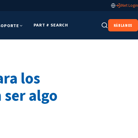
iNet Login
PART # SEARCH
SOPORTE
HÁBLANOS
ra los
 ser algo