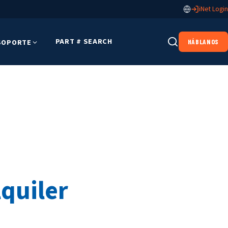
iNet Login
PART # SEARCH
SOPORTE
HÁBLANOS
lquiler