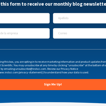
t this form to receive our monthly blog newslette
Apellido
*
e la empresa
*
Correo
*
ing this box, you are opting in to receive marketing information and product updates fro
l Scientific. You may unsubscribe at any time by clicking "unsubscribe" at the bottom of 
r by emailing unsubscribe@indsci.com. Review our Privacy Notice
www.indsci.com/privacy-statement/) to understand how your data is used.