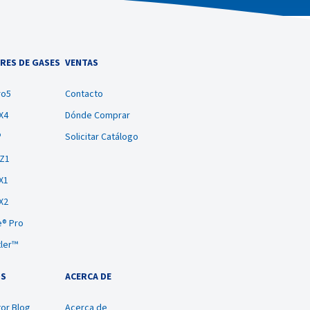
RES DE GASES
VENTAS
ro5
Contacto
X4
Dónde Comprar
®
Solicitar Catálogo
BZ1
X1
X2
® Pro
tler™
OS
ACERCA DE
or Blog
Acerca de