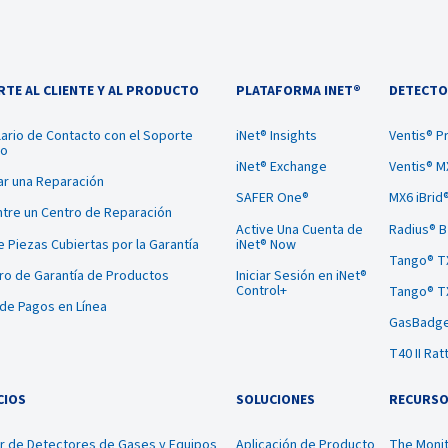
TE AL CLIENTE Y AL PRODUCTO
PLATAFORMA INET®
DETECTO
ario de Contacto con el Soporte
iNet® Insights
Ventis® P
co
iNet® Exchange
Ventis® M
tar una Reparación
SAFER One®
MX6 iBrid
tre un Centro de Reparación
Active Una Cuenta de
Radius® 
te Piezas Cubiertas por la Garantía
iNet® Now
Tango® T
ro de Garantía de Productos
Iniciar Sesión en iNet®
Control+
Tango® T
 de Pagos en Línea
GasBadge
T40 II Rat
CIOS
SOLUCIONES
RECURS
er de Detectores de Gases y Equipos
Aplicación de Producto
The Monit