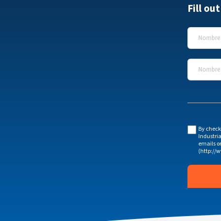
Fill ou
Nombre
*
Nombre d
By check
Industria
emails o
(http://