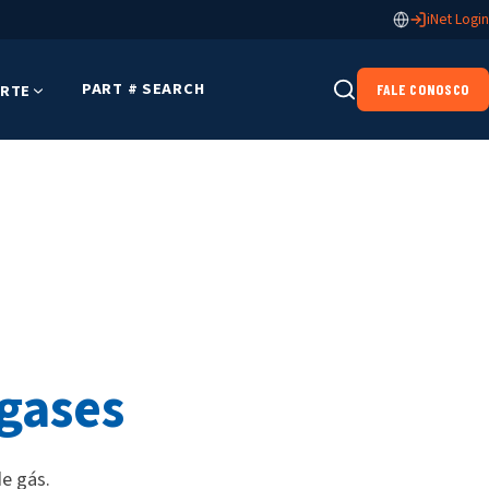
iNet Login
PART # SEARCH
RTE
FALE CONOSCO
 gases
de gás
.