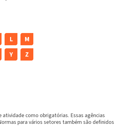
L
M
Y
Z
 atividade como obrigatórias. Essas agências
 Normas para vários setores também são definidos