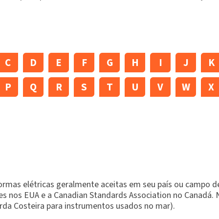
C
D
E
F
G
H
I
J
K
P
Q
R
S
T
U
V
W
X
rmas elétricas geralmente aceitas em seu país ou campo de
ies nos EUA e a Canadian Standards Association no Canadá.
arda Costeira para instrumentos usados no mar).