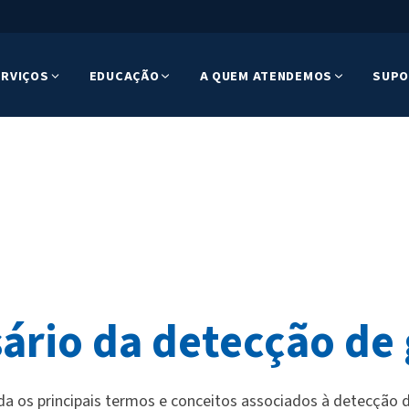
ERVIÇOS
EDUCAÇÃO
A QUEM ATENDEMOS
SUPO
ário da detecção de
da os principais termos e conceitos associados à detecção 