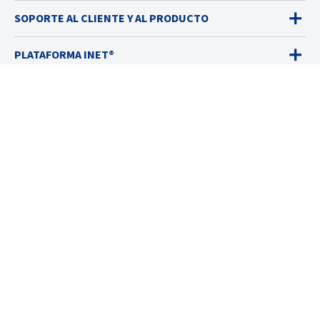
SOPORTE AL CLIENTE Y AL PRODUCTO
PLATAFORMA INET®
DETECTORES DE GASES
VENTAS
SERVICIOS
SOLUCIONES
RECURSOS
ACERCA DE
© 2026 Industrial Scientific