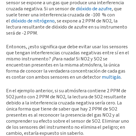
sensor se expone a un gas que produce una interferencia
cruzada negativa. Si un sensor de
dióxido de azufre
, que
suele tener una interferencia cruzada de -100 % con
el
dióxido de nitrógeno
, se expone a 2 PPM de NO2, la
lectura resultante de dióxido de azufre en su instrumento
será de -2 PPM.
Entonces, ¿esto significa que debe evitar usar los sensores
que tengan interferencias cruzadas negativas entre sí en el
mismo instrumento? ¡Para nada! Si NO2 y SO2 se
encuentran presentes en la misma atmósfera, la única
forma de conocer la verdadera concentración de cada gas
es contar con ambos sensores en un detector
multigás
.
En el ejemplo anterior, si su atmósfera contiene 2 PPM de
SO2 junto con 2 PPM de NO2, la lectura de SO2 resultante
debido a la interferencia cruzada negativa sería cero. La
única forma que tiene de saber que hay 2 PPM de SO2
presentes es al reconocer la presencia del gas NO2 y al
comprender su efecto sobre el sensor de SO2. Eliminar uno
de los sensores del instrumento no elimina el peligro; en
cambio, estaría expuesto sin saberlo.